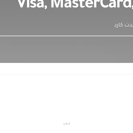
دت كارد
إعـلان