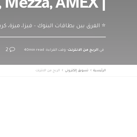
| Visa, MasterCard, Mezza, AMEX
⭐️ الفرق بين بطاقات البنوك - فيزا، ميزة، كري
2
في
الربح من الانترنت
- وقت القراءة: 40min read
الرئيسية
تسويق إلكتروني
الربح من الانترنت