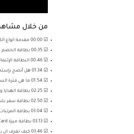
من خلال مشاهدة 
☑ 00:00 مقدمة انواع الكروت المصرفية
☑ 00:35 بطاقة الخصم المباشر ديبت كارد Debit Card
☑ 00:46 البطاقة الإئتمانية كريدت كارد Credit Card
☑ 01:34 هل أنصح بإستخراج بطاقة ائتمانية؟
☑ 01:54 ما هي فترة السماح بطاقة الكريدت كارد؟
☑ 02:25 بطاقة الهدايا والمشتريات PrePaid Card
☑ 02:50 بطاقة سفر بلس من الراجحي الأفضل!
☑ 03:04 بطاقة المرتبات Payroll Card
☑ 03:13 بطاقة ميزة Meeza Card
☑ 03:46 كيف تعرف ان بطاقتك يمكن استخدامها على ماكينات الصراف ATM