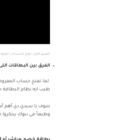
الفيديو الأول انواع الحسابات البنكية
الفرق بين البطاقات اللى
لما تفتح حساب المفروض 
طيب ايه نظام البطاقة د
شوف يا سيدي دي أهم أنوا
وطبعاً في بنوك يبتكروا
بطاقة خصم مباشر أو debit Card