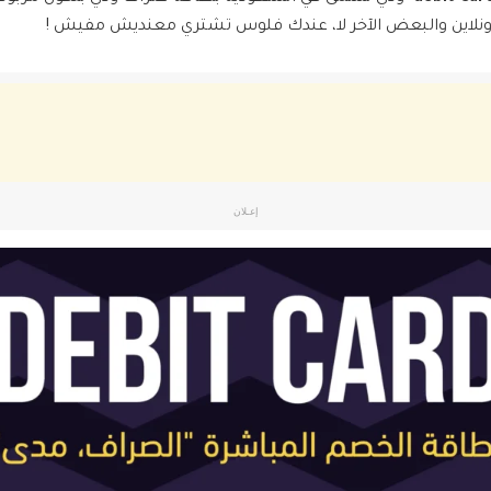
ونلاين والبعض الآخر لا، عندك فلوس تشتري معنديش مفيش !
إعـلان