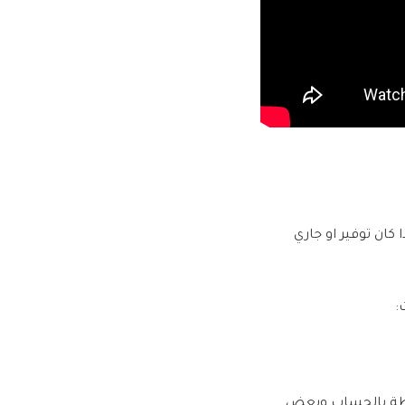
ان توفير او جاري
:
طة بالحساب وبعض