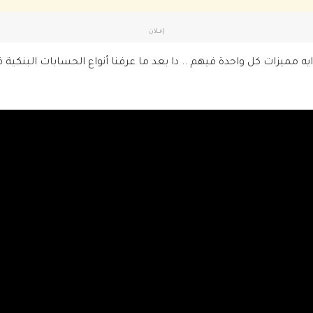
إعـلان
ه مميزات كل واحدة فيهم .. دا بعد ما عرفنا أنواع الحسابات البنكية في