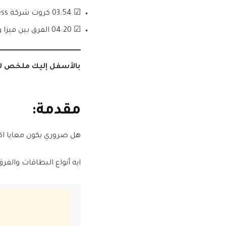
☑ 03:54 كروت شركة AMEX American Express و Discover
☑ 04:20 الفرق بين فيزا وماستر كارد Visa & MasterCard
بالأسفل إليك ملخص لما
مقدمة:
هل ضروري يكون معايا اك
ايه أنواع البطاقات والفرق