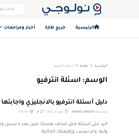
الرئيسية
خريج طازة
أخبار ومراجعات
الرئيسية
علامة
اسئلة انترفيو
الوسم:
اسئلة انترفيو
دليل أسئلة انترفيو بالانجليزي واجابتها
بواسطة
AHMED AMEEN
مايو 4, 2022
0
130.5K
الرد على اسئله مثل شا
وليه عايز تسيب وظيفتك الحالية