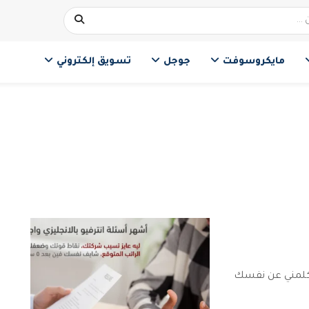
مايكروسوفت
جوجل
تسويق إلكتروني
يف نفسك فين بعد ٥ سنين وكلمني عن نفسك