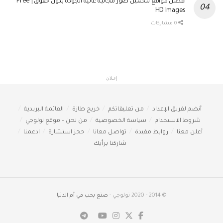
أفضل مواقع لتحميل صور مجانية عالية الجودة بدون حقوق | Free
HD Images
0 مشاركات
إعـلان
أنضم لفريق الإعداد
من تعليقاتكم
خريج طازة
القائمة البريدية
شروط الاستخدام
سياسة الخصوصية
من نحن – موقع نولوجي
أعلن معنا
روابط مفيدة
تواصل معانا
حجز استشارة
ادعمنا
شاركنا برأيك
© 2014 - 2020 نولوجي -
صنع بحب في أم الدنيا