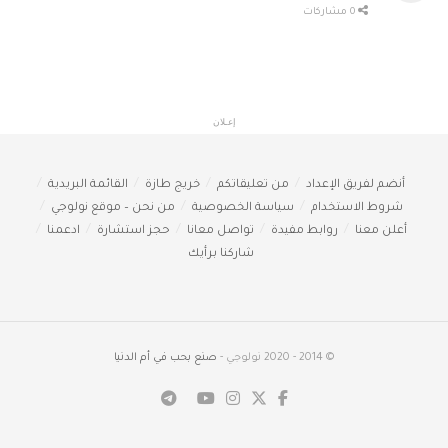
0 مشاركات
إعـلان
أنضم لفريق الإعداد
من تعليقاتكم
خريج طازة
القائمة البريدية
شروط الاستخدام
سياسة الخصوصية
من نحن – موقع نولوجي
أعلن معنا
روابط مفيدة
تواصل معانا
حجز استشارة
ادعمنا
شاركنا برأيك
© 2014 - 2020 نولوجي -
صنع بحب في أم الدنيا