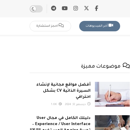
آخر الفيديوهات
احجز استشارة
موضوعات مميزة
أفضل مواقع مجانية لإنشاء
السيرة الذاتية CV بشكل
احترافي
ديسمبر 12, 2024
1.6K
دليلك الكامل في مجال User
Experience / User Interface –