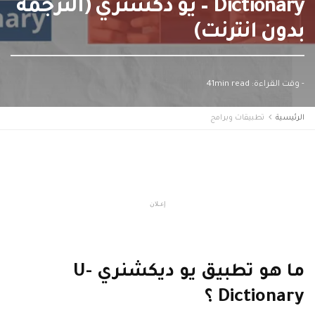
Dictionary – يو دكشنري (الترجمة
بدون انترنت)
- وقت القراءة: 41min read
الرئيسية
تطبيقات وبرامج
إعـلان
ما هو تطبيق يو ديكشنري U-
Dictionary ؟