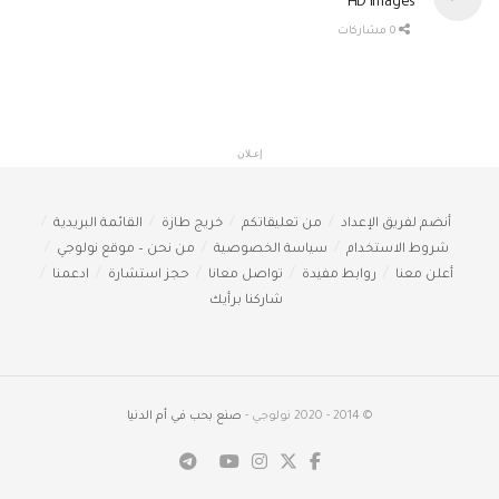
HD Images
0 مشاركات
إعـلان
أنضم لفريق الإعداد
من تعليقاتكم
خريج طازة
القائمة البريدية
شروط الاستخدام
سياسة الخصوصية
من نحن – موقع نولوجي
أعلن معنا
روابط مفيدة
تواصل معانا
حجز استشارة
ادعمنا
شاركنا برأيك
© 2014 - 2020 نولوجي -
صنع بحب في أم الدنيا