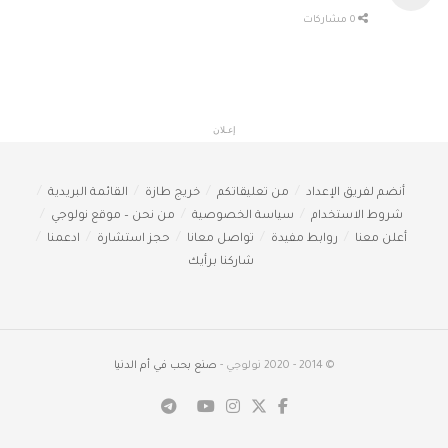
0 مشاركات
إعـلان
أنضم لفريق الإعداد
من تعليقاتكم
خريج طازة
القائمة البريدية
شروط الاستخدام
سياسة الخصوصية
من نحن – موقع نولوجي
أعلن معنا
روابط مفيدة
تواصل معانا
حجز استشارة
ادعمنا
شاركنا برأيك
© 2014 - 2020 نولوجي -
صنع بحب في أم الدنيا