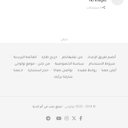
HD Images
0 مشاركات
إعـلان
أنضم لفريق الإعداد
من تعليقاتكم
خريج طازة
القائمة البريدية
شروط الاستخدام
سياسة الخصوصية
من نحن – موقع نولوجي
أعلن معنا
روابط مفيدة
تواصل معانا
حجز استشارة
ادعمنا
شاركنا برأيك
© 2014 - 2020 نولوجي -
صنع بحب في أم الدنيا